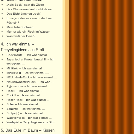
„Kein Bock!“ sagt die Ziege
Das Chamäleon läuft nicht davon
Das Eichhörnchen „rockt“
Ermelyn oder was macht die Frau
Füchsin?
Mein lieber Schwan …
Munter wie ein Fisch im Wasser
Was weiß der Geier?
4. Ich war einmal –
Recyclingideen aus Stoff
Bademantel – Ich war einmal …
Japanischer Knotenbeutel III – Ich
war einmal …
Minikleid – Ich war einmal …
Minikleid II – Ich war einmal ….
NEU: HinduRock – Ich war einmal …
NeuschwansteinRock – Ich war …
Pyjamahose – Ich war einmal …
Rock I – Ich war einmal …
Rock II – Ich war einmal …
RosenRock – Ich war einmal …
Schal – Ich war einmal ….
Schürze – Ich war einmal …
Stulpe(n) – Ich war einmal …
WaldtierRock – Ich war einmal …
Wurfspiel – Recyclingidee aus Stoff
5. Das Eule im Baum – Kissen