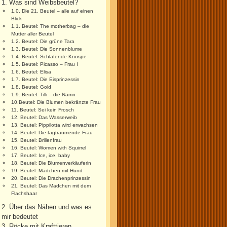
1. Was sind Weibsbeutel?
1.0. Die 21. Beutel – alle auf einen
Blick
1.1. Beutel: The motherbag – die
Mutter aller Beutel
1.2. Beutel: Die grüne Tara
1.3. Beutel: Die Sonnenblume
1.4. Beutel: Schlafende Knospe
1.5. Beutel: Picasso – Frau I
1.6. Beutel: Elisa
1.7. Beutel: Die Eisprinzessin
1.8. Beutel: Gold
1.9. Beutel: Tilli – die Närrin
10.Beutel: Die Blumen bekränzte Frau
11. Beutel: Sei kein Frosch
12. Beutel: Das Wasserweib
13. Beutel: Pippilotta wird erwachsen
14. Beutel: Die tagträumende Frau
15. Beutel: Brillenfrau
16. Beutel: Women with Squirrel
17. Beutel: Ice, ice, baby
18. Beutel: Die Blumenverkäuferin
19. Beutel: Mädchen mit Hund
20. Beutel: Die Drachenprinzessin
21. Beutel: Das Mädchen mit dem
Flachshaar
2. Über das Nähen und was es
mir bedeutet
3. Röcke mit Krafttieren