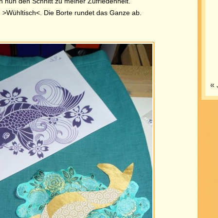
 nun den Schnitt zu meiner Zufriedenheit.
m >Wühltisch<. Die Borte rundet das Ganze ab.
« 