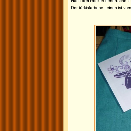
Nach drei Röcken beherrsche ich
Der türkisfarbene Leinen ist vo