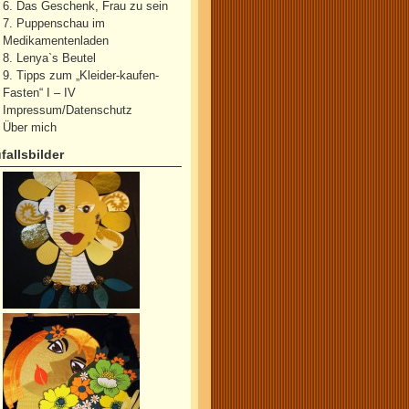
6. Das Geschenk, Frau zu sein
7. Puppenschau im
Medikamentenladen
8. Lenya`s Beutel
9. Tipps zum „Kleider-kaufen-
Fasten“ I – IV
Impressum/Datenschutz
Über mich
fallsbilder