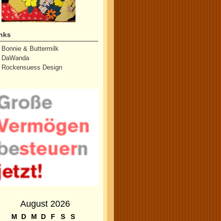
nks
Bonnie & Buttermilk
DaWanda
Rockensuess Design
August 2026
M
D
M
D
F
S
S