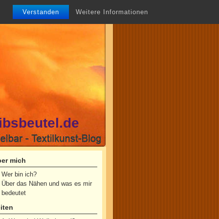
Verstanden
Weitere Informationen
ibsbeutel.de
er mich
Wer bin ich?
Über das Nähen und was es mir
bedeutet
iten