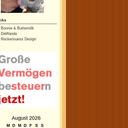
nks
Bonnie & Buttermilk
DaWanda
Rockensuess Design
August 2026
M
D
M
D
F
S
S