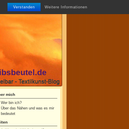
Verstanden
Weitere Informationen
ibsbeutel.de
er mich
Wer bin ich?
Über das Nähen und was es mir
bedeutet
iten