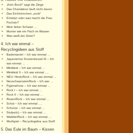
„Kein Bock!“ sagt die Ziege
Das Chamäleon läuft nicht davon
Das Eichhörnchen „rockt“
Ermelyn oder was macht die Frau
Füchsin?
Mein lieber Schwan …
Munter wie ein Fisch im Wasser
Was weiß der Geier?
4. Ich war einmal –
Recyclingideen aus Stoff
Bademantel – Ich war einmal …
Japanischer Knotenbeutel III – Ich
war einmal …
Minikleid – Ich war einmal …
Minikleid II – Ich war einmal ….
NEU: HinduRock – Ich war einmal …
NeuschwansteinRock – Ich war …
Pyjamahose – Ich war einmal …
Rock I – Ich war einmal …
Rock II – Ich war einmal …
RosenRock – Ich war einmal …
Schal – Ich war einmal ….
Schürze – Ich war einmal …
Stulpe(n) – Ich war einmal …
WaldtierRock – Ich war einmal …
Wurfspiel – Recyclingidee aus Stoff
5. Das Eule im Baum – Kissen