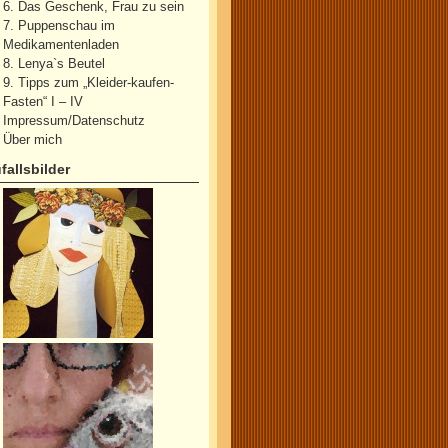
6. Das Geschenk, Frau zu sein
7. Puppenschau im
Medikamentenladen
8. Lenya`s Beutel
9. Tipps zum „Kleider-kaufen-
Fasten“ I – IV
Impressum/Datenschutz
Über mich
fallsbilder