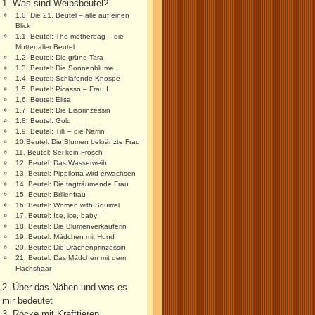
1. Was sind Weibsbeutel?
1.0. Die 21. Beutel – alle auf einen
Blick
1.1. Beutel: The motherbag – die
Mutter aller Beutel
1.2. Beutel: Die grüne Tara
1.3. Beutel: Die Sonnenblume
1.4. Beutel: Schlafende Knospe
1.5. Beutel: Picasso – Frau I
1.6. Beutel: Elisa
1.7. Beutel: Die Eisprinzessin
1.8. Beutel: Gold
1.9. Beutel: Tilli – die Närrin
10.Beutel: Die Blumen bekränzte Frau
11. Beutel: Sei kein Frosch
12. Beutel: Das Wasserweib
13. Beutel: Pippilotta wird erwachsen
14. Beutel: Die tagträumende Frau
15. Beutel: Brillenfrau
16. Beutel: Women with Squirrel
17. Beutel: Ice, ice, baby
18. Beutel: Die Blumenverkäuferin
19. Beutel: Mädchen mit Hund
20. Beutel: Die Drachenprinzessin
21. Beutel: Das Mädchen mit dem
Flachshaar
2. Über das Nähen und was es
mir bedeutet
3. Röcke mit Krafttieren