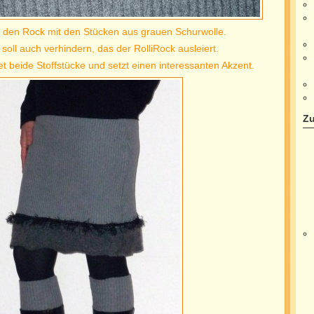
e den Rock mit den Stücken aus grauen Schurwolle.
f soll auch verhindern, das der RolliRock ausleiert.
t beide Stoffstücke und setzt einen interessanten Akzent.
Zu