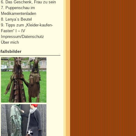
6. Das Geschenk, Frau zu sein
7. Puppenschau im
Medikamentenladen
8. Lenya`s Beutel
9. Tipps zum „Kleider-kaufen-
Fasten“ I – IV
Impressum/Datenschutz
Über mich
fallsbilder