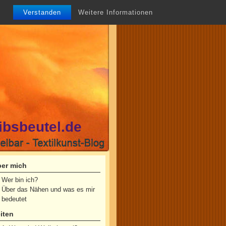
Verstanden
Weitere Informationen
ibsbeutel.de
er mich
Wer bin ich?
Über das Nähen und was es mir
bedeutet
iten