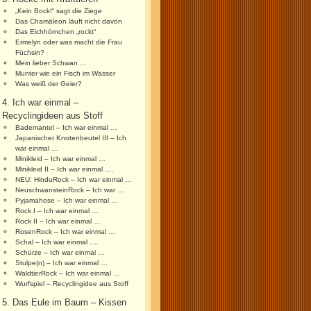
„Kein Bock!“ sagt die Ziege
Das Chamäleon läuft nicht davon
Das Eichhörnchen „rockt“
Ermelyn oder was macht die Frau
Füchsin?
Mein lieber Schwan …
Munter wie ein Fisch im Wasser
Was weiß der Geier?
4. Ich war einmal –
Recyclingideen aus Stoff
Bademantel – Ich war einmal …
Japanischer Knotenbeutel III – Ich
war einmal …
Minikleid – Ich war einmal …
Minikleid II – Ich war einmal ….
NEU: HinduRock – Ich war einmal …
NeuschwansteinRock – Ich war …
Pyjamahose – Ich war einmal …
Rock I – Ich war einmal …
Rock II – Ich war einmal …
RosenRock – Ich war einmal …
Schal – Ich war einmal ….
Schürze – Ich war einmal …
Stulpe(n) – Ich war einmal …
WaldtierRock – Ich war einmal …
Wurfspiel – Recyclingidee aus Stoff
5. Das Eule im Baum – Kissen