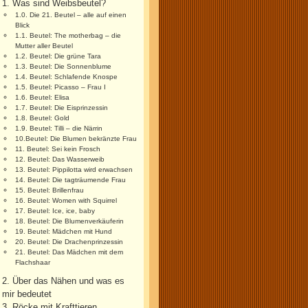
1. Was sind Weibsbeutel?
1.0. Die 21. Beutel – alle auf einen
Blick
1.1. Beutel: The motherbag – die
Mutter aller Beutel
1.2. Beutel: Die grüne Tara
1.3. Beutel: Die Sonnenblume
1.4. Beutel: Schlafende Knospe
1.5. Beutel: Picasso – Frau I
1.6. Beutel: Elisa
1.7. Beutel: Die Eisprinzessin
1.8. Beutel: Gold
1.9. Beutel: Tilli – die Närrin
10.Beutel: Die Blumen bekränzte Frau
11. Beutel: Sei kein Frosch
12. Beutel: Das Wasserweib
13. Beutel: Pippilotta wird erwachsen
14. Beutel: Die tagträumende Frau
15. Beutel: Brillenfrau
16. Beutel: Women with Squirrel
17. Beutel: Ice, ice, baby
18. Beutel: Die Blumenverkäuferin
19. Beutel: Mädchen mit Hund
20. Beutel: Die Drachenprinzessin
21. Beutel: Das Mädchen mit dem
Flachshaar
2. Über das Nähen und was es
mir bedeutet
3. Röcke mit Krafttieren