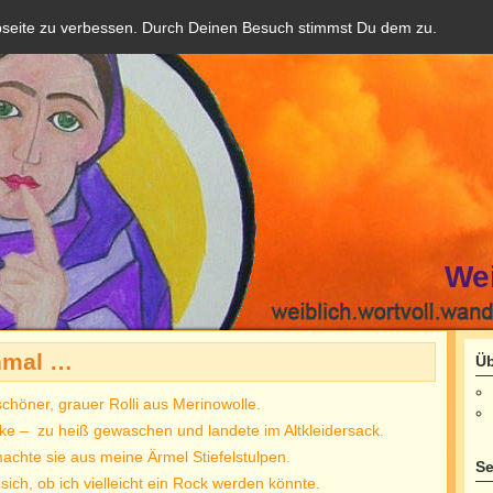
bseite zu verbessen. Durch Deinen Besuch stimmst Du dem zu.
We
inmal …
Üb
chöner, grauer Rolli aus Merinowolle.
lke – zu heiß gewaschen und landete im Altkleidersack.
chte sie aus meine Ärmel Stiefelstulpen.
Se
sich, ob ich vielleicht ein Rock werden könnte.