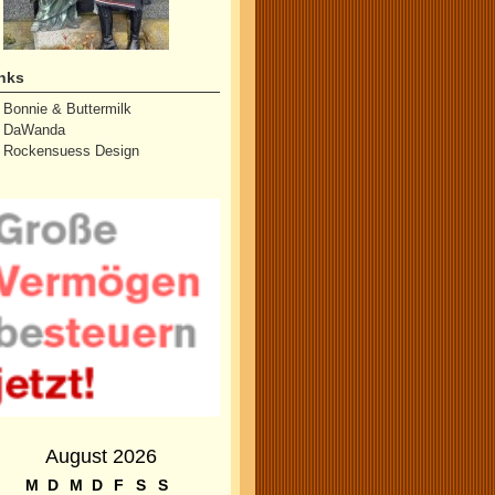
nks
Bonnie & Buttermilk
DaWanda
Rockensuess Design
August 2026
M
D
M
D
F
S
S