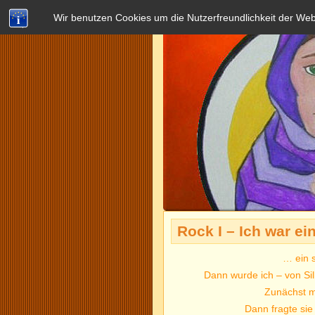
Wir benutzen Cookies um die Nutzerfreundlichkeit der We
Rock I – Ich war e
… ein s
Dann wurde ich – von Si
Zunächst ma
Dann fragte sie 