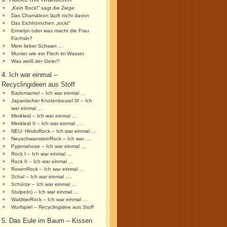
„Kein Bock!“ sagt die Ziege
Das Chamäleon läuft nicht davon
Das Eichhörnchen „rockt“
Ermelyn oder was macht die Frau
Füchsin?
Mein lieber Schwan …
Munter wie ein Fisch im Wasser
Was weiß der Geier?
4. Ich war einmal –
Recyclingideen aus Stoff
Bademantel – Ich war einmal …
Japanischer Knotenbeutel III – Ich
war einmal …
Minikleid – Ich war einmal …
Minikleid II – Ich war einmal ….
NEU: HinduRock – Ich war einmal …
NeuschwansteinRock – Ich war …
Pyjamahose – Ich war einmal …
Rock I – Ich war einmal …
Rock II – Ich war einmal …
RosenRock – Ich war einmal …
Schal – Ich war einmal ….
Schürze – Ich war einmal …
Stulpe(n) – Ich war einmal …
WaldtierRock – Ich war einmal …
Wurfspiel – Recyclingidee aus Stoff
5. Das Eule im Baum – Kissen