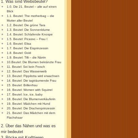
1. Was sind Weibsbeutel?
1.0. Die 21. Beutel – alle auf einen
Blick
1.1. Beutel: The motherbag – die
Mutter aller Beutel
1.2. Beutel: Die grüne Tara
1.3. Beutel: Die Sonnenblume
1.4. Beutel: Schlafende Knospe
1.5. Beutel: Picasso – Frau I
1.6. Beutel: Elisa
1.7. Beutel: Die Eisprinzessin
1.8. Beutel: Gold
1.9. Beutel: Tilli – die Närrin
10.Beutel: Die Blumen bekränzte Frau
11. Beutel: Sei kein Frosch
12. Beutel: Das Wasserweib
13. Beutel: Pippilotta wird erwachsen
14. Beutel: Die tagträumende Frau
15. Beutel: Brillenfrau
16. Beutel: Women with Squirrel
17. Beutel: Ice, ice, baby
18. Beutel: Die Blumenverkäuferin
19. Beutel: Mädchen mit Hund
20. Beutel: Die Drachenprinzessin
21. Beutel: Das Mädchen mit dem
Flachshaar
2. Über das Nähen und was es
mir bedeutet
3. Röcke mit Krafttieren