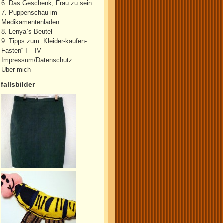
6. Das Geschenk, Frau zu sein
7. Puppenschau im
Medikamentenladen
8. Lenya`s Beutel
9. Tipps zum „Kleider-kaufen-
Fasten“ I – IV
Impressum/Datenschutz
Über mich
fallsbilder