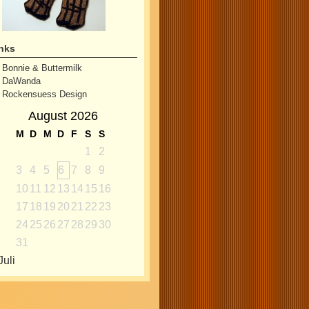
nks
Bonnie & Buttermilk
DaWanda
Rockensuess Design
August 2026
M
D
M
D
F
S
S
1
2
3
4
5
6
7
8
9
10
11
12
13
14
15
16
17
18
19
20
21
22
23
24
25
26
27
28
29
30
31
Juli