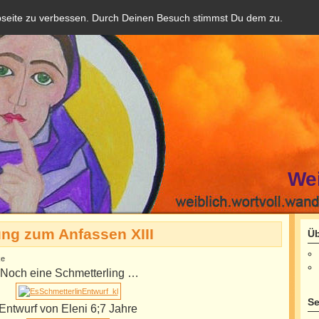
bseite zu verbessen. Durch Deinen Besuch stimmst Du dem zu.
We
ng zum Anfassen XIII
Üb
ke
Noch eine Schmetterling …
Se
Entwurf von Eleni 6;7 Jahre