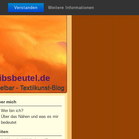
Verstanden
Weitere Informationen
ibsbeutel.de
er mich
Wer bin ich?
Über das Nähen und was es mir
bedeutet
iten