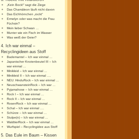
„Kein Bock!“ sagt die Ziege
Das Chamäleon läuft nicht davon
Das Eichhörnchen „rockt“
Ermelyn oder was macht die Frau
Füchsin?
Mein lieber Schwan …
Munter wie ein Fisch im Wasser
Was weiß der Geier?
4. Ich war einmal –
Recyclingideen aus Stoff
Bademantel – Ich war einmal …
Japanischer Knotenbeutel III – Ich
war einmal …
Minikleid – Ich war einmal …
Minikleid II – Ich war einmal ….
NEU: HinduRock – Ich war einmal …
NeuschwansteinRock – Ich war …
Pyjamahose – Ich war einmal …
Rock I – Ich war einmal …
Rock II – Ich war einmal …
RosenRock – Ich war einmal …
Schal – Ich war einmal ….
Schürze – Ich war einmal …
Stulpe(n) – Ich war einmal …
WaldtierRock – Ich war einmal …
Wurfspiel – Recyclingidee aus Stoff
5. Das Eule im Baum – Kissen