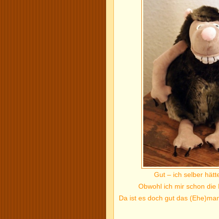
Gut – ich selber hätte
Obwohl ich mir schon die 
Da ist es doch gut das (Ehe)ma