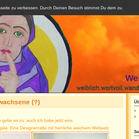
bseite zu verbessen. Durch Deinen Besuch stimmst Du dem zu.
We
rwachsene (?)
Üb
h gebe es zu: auch ich habe jetzt eins.
ggala. Eine Designerratte mit herrliche weichem Webpelz.
Se