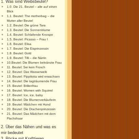
1. Was sind Weibsbeutel?
1.0. Die 21. Beutel – alle auf einen
Blick
1.1. Beutel: The motherbag – die
Mutter aller Beutel
1.2. Beutel: Die grüne Tara
1.3. Beutel: Die Sonnenblume
1.4. Beutel: Schlafende Knospe
1.5. Beutel: Picasso – Frau I
1.6. Beutel: Elisa
1.7. Beutel: Die Eisprinzessin
1.8. Beutel: Gold
1.9. Beutel: Tilli – die Närrin
10.Beutel: Die Blumen bekränzte Frau
11. Beutel: Sei kein Frosch
12. Beutel: Das Wasserweib
13. Beutel: Pippilotta wird erwachsen
14. Beutel: Die tagträumende Frau
15. Beutel: Brillenfrau
16. Beutel: Women with Squirrel
17. Beutel: Ice, ice, baby
18. Beutel: Die Blumenverkäuferin
19. Beutel: Mädchen mit Hund
20. Beutel: Die Drachenprinzessin
21. Beutel: Das Mädchen mit dem
Flachshaar
2. Über das Nähen und was es
mir bedeutet
3. Röcke mit Krafttieren