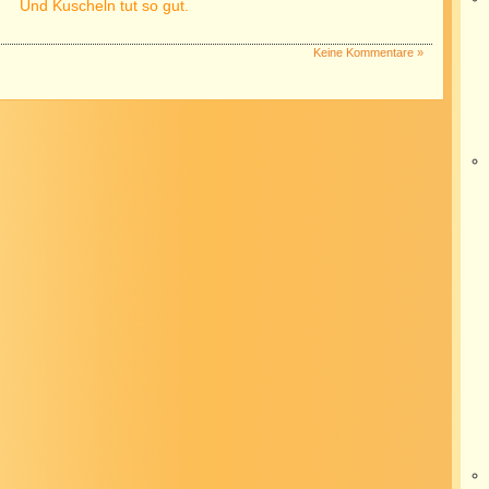
Und Kuscheln tut so gut.
Keine Kommentare »