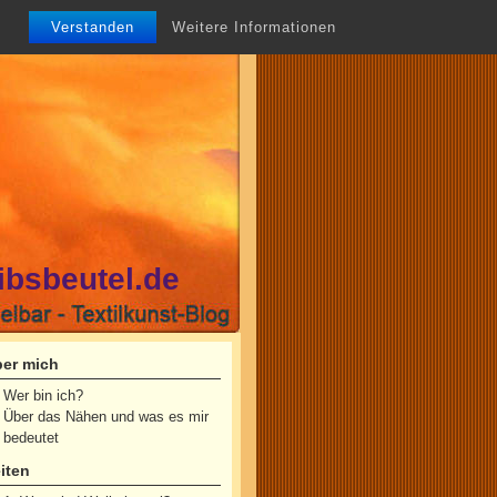
Verstanden
Weitere Informationen
ibsbeutel.de
er mich
Wer bin ich?
Über das Nähen und was es mir
bedeutet
iten