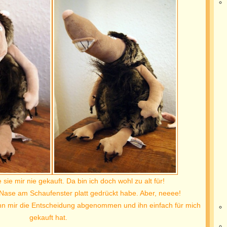
 sie mir nie gekauft. Da bin ich doch wohl zu alt für!
Nase am Schaufenster platt gedrückt habe. Aber, neeee!
nn mir die Entscheidung abgenommen und ihn einfach für mich
gekauft hat.