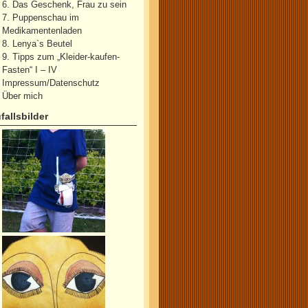
6. Das Geschenk, Frau zu sein
7. Puppenschau im
Medikamentenladen
8. Lenya`s Beutel
9. Tipps zum „Kleider-kaufen-
Fasten“ I – IV
Impressum/Datenschutz
Über mich
fallsbilder