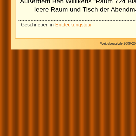
Außerdem Ben Willikens “Raum 724 Bla
leere Raum und Tisch der Abendma
Geschrieben in
Entdeckungstour
Weibsbeutel.de 2009-20