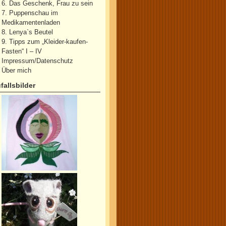
6. Das Geschenk, Frau zu sein
7. Puppenschau im
Medikamentenladen
8. Lenya`s Beutel
9. Tipps zum „Kleider-kaufen-
Fasten“ I – IV
Impressum/Datenschutz
Über mich
fallsbilder