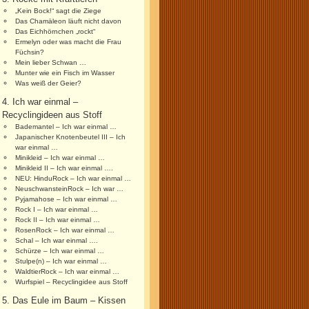
„Kein Bock!“ sagt die Ziege
Das Chamäleon läuft nicht davon
Das Eichhörnchen „rockt“
Ermelyn oder was macht die Frau
Füchsin?
Mein lieber Schwan …
Munter wie ein Fisch im Wasser
Was weiß der Geier?
4. Ich war einmal –
Recyclingideen aus Stoff
Bademantel – Ich war einmal …
Japanischer Knotenbeutel III – Ich
war einmal …
Minikleid – Ich war einmal …
Minikleid II – Ich war einmal ….
NEU: HinduRock – Ich war einmal …
NeuschwansteinRock – Ich war …
Pyjamahose – Ich war einmal …
Rock I – Ich war einmal …
Rock II – Ich war einmal …
RosenRock – Ich war einmal …
Schal – Ich war einmal ….
Schürze – Ich war einmal …
Stulpe(n) – Ich war einmal …
WaldtierRock – Ich war einmal …
Wurfspiel – Recyclingidee aus Stoff
5. Das Eule im Baum – Kissen