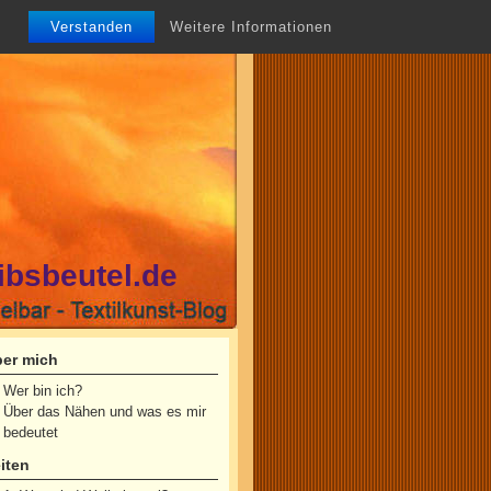
Verstanden
Weitere Informationen
ibsbeutel.de
er mich
Wer bin ich?
Über das Nähen und was es mir
bedeutet
iten