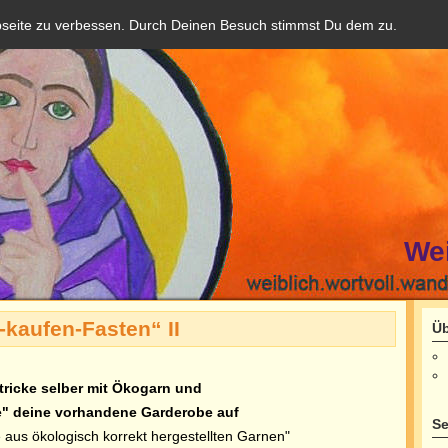
bseite zu verbessen. Durch Deinen Besuch stimmst Du dem zu.
We
-kaufen-Fasten“ II
Üb
tricke
selber
mit Ökogarn und
" deine vorhandene Garderobe auf
Se
us ökologisch korrekt hergestellten Garnen"