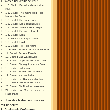
1. Was sind Weibsbeutel?
1.0. Die 21. Beutel – alle auf einen
Blick
1.1. Beutel: The motherbag – die
Mutter aller Beutel
1.2. Beutel: Die grüne Tara
1.3. Beutel: Die Sonnenblume
1.4. Beutel: Schlafende Knospe
1.5. Beutel: Picasso – Frau I
1.6. Beutel: Elisa
1.7. Beutel: Die Eisprinzessin
1.8. Beutel: Gold
1.9. Beutel: Tilli – die Närrin
10.Beutel: Die Blumen bekränzte Frau
11. Beutel: Sei kein Frosch
12. Beutel: Das Wasserweib
13. Beutel: Pippilotta wird erwachsen
14. Beutel: Die tagträumende Frau
15. Beutel: Brillenfrau
16. Beutel: Women with Squirrel
17. Beutel: Ice, ice, baby
18. Beutel: Die Blumenverkäuferin
19. Beutel: Mädchen mit Hund
20. Beutel: Die Drachenprinzessin
21. Beutel: Das Mädchen mit dem
Flachshaar
2. Über das Nähen und was es
mir bedeutet
3. Röcke mit Krafttieren