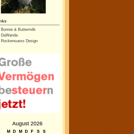
nks
Bonnie & Buttermilk
DaWanda
Rockensuess Design
August 2026
M
D
M
D
F
S
S