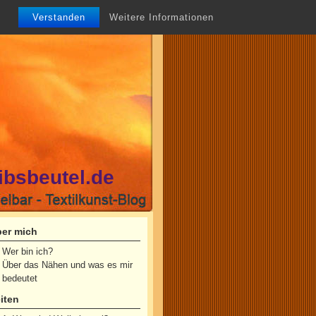
Verstanden
Weitere Informationen
ibsbeutel.de
er mich
Wer bin ich?
Über das Nähen und was es mir
bedeutet
iten