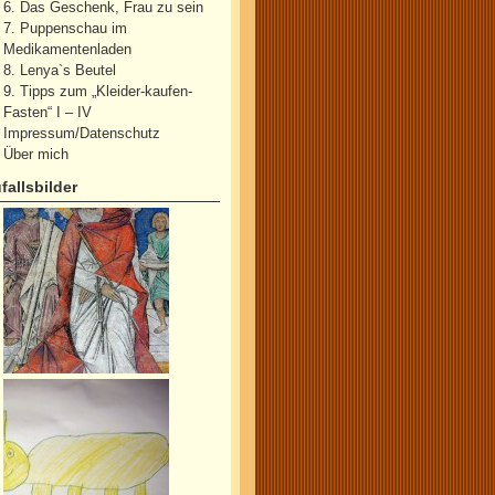
6. Das Geschenk, Frau zu sein
7. Puppenschau im
Medikamentenladen
8. Lenya`s Beutel
9. Tipps zum „Kleider-kaufen-
Fasten“ I – IV
Impressum/Datenschutz
Über mich
fallsbilder