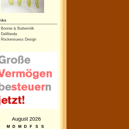
nks
Bonnie & Buttermilk
DaWanda
Rockensuess Design
August 2026
M
D
M
D
F
S
S