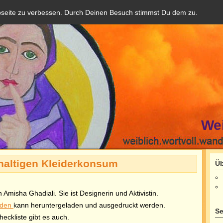
bseite zu verbessen. Durch Deinen Besuch stimmst Du dem zu.
We
haltigen Kleiderkonsum
Üb
 Amisha Ghadiali. Sie ist Designerin und Aktivistin.
eiden
kann heruntergeladen und ausgedruckt werden.
Se
eckliste gibt es auch.