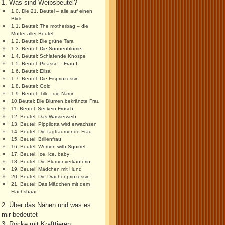
1. Was sind Weibsbeutel?
1.0. Die 21. Beutel – alle auf einen
Blick
1.1. Beutel: The motherbag – die
Mutter aller Beutel
1.2. Beutel: Die grüne Tara
1.3. Beutel: Die Sonnenblume
1.4. Beutel: Schlafende Knospe
1.5. Beutel: Picasso – Frau I
1.6. Beutel: Elisa
1.7. Beutel: Die Eisprinzessin
1.8. Beutel: Gold
1.9. Beutel: Tilli – die Närrin
10.Beutel: Die Blumen bekränzte Frau
11. Beutel: Sei kein Frosch
12. Beutel: Das Wasserweib
13. Beutel: Pippilotta wird erwachsen
14. Beutel: Die tagträumende Frau
15. Beutel: Brillenfrau
16. Beutel: Women with Squirrel
17. Beutel: Ice, ice, baby
18. Beutel: Die Blumenverkäuferin
19. Beutel: Mädchen mit Hund
20. Beutel: Die Drachenprinzessin
21. Beutel: Das Mädchen mit dem
Flachshaar
2. Über das Nähen und was es
mir bedeutet
3. Röcke mit Krafttieren