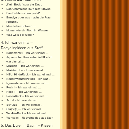
„Kein Bock!“ sagt die Ziege
Das Chamäleon läuft nicht davon
Das Eichhörnchen „rockt“
Ermelyn oder was macht die Frau
Füchsin?
Mein lieber Schwan …
Munter wie ein Fisch im Wasser
Was weiß der Geier?
4. Ich war einmal –
Recyclingideen aus Stoff
Bademantel – Ich war einmal …
Japanischer Knotenbeutel III – Ich
war einmal …
Minikleid – Ich war einmal …
Minikleid II – Ich war einmal ….
NEU: HinduRock – Ich war einmal …
NeuschwansteinRock – Ich war …
Pyjamahose – Ich war einmal …
Rock I – Ich war einmal …
Rock II – Ich war einmal …
RosenRock – Ich war einmal …
Schal – Ich war einmal ….
Schürze – Ich war einmal …
Stulpe(n) – Ich war einmal …
WaldtierRock – Ich war einmal …
Wurfspiel – Recyclingidee aus Stoff
5. Das Eule im Baum – Kissen