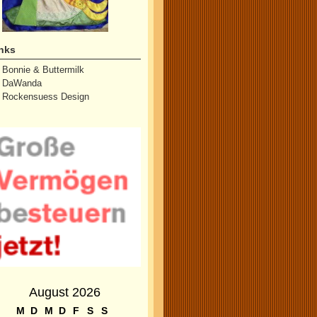
nks
Bonnie & Buttermilk
DaWanda
Rockensuess Design
August 2026
M
D
M
D
F
S
S