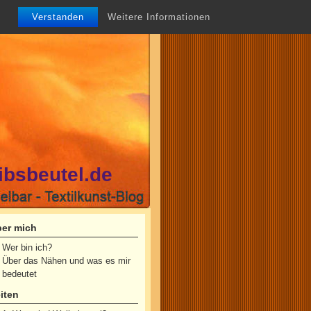
Verstanden
Weitere Informationen
ibsbeutel.de
er mich
Wer bin ich?
Über das Nähen und was es mir
bedeutet
iten