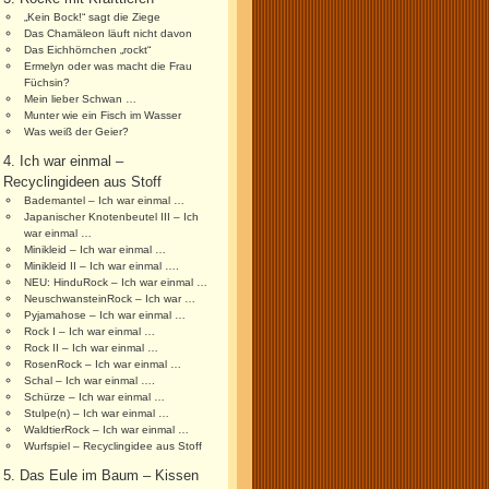
„Kein Bock!“ sagt die Ziege
Das Chamäleon läuft nicht davon
Das Eichhörnchen „rockt“
Ermelyn oder was macht die Frau
Füchsin?
Mein lieber Schwan …
Munter wie ein Fisch im Wasser
Was weiß der Geier?
4. Ich war einmal –
Recyclingideen aus Stoff
Bademantel – Ich war einmal …
Japanischer Knotenbeutel III – Ich
war einmal …
Minikleid – Ich war einmal …
Minikleid II – Ich war einmal ….
NEU: HinduRock – Ich war einmal …
NeuschwansteinRock – Ich war …
Pyjamahose – Ich war einmal …
Rock I – Ich war einmal …
Rock II – Ich war einmal …
RosenRock – Ich war einmal …
Schal – Ich war einmal ….
Schürze – Ich war einmal …
Stulpe(n) – Ich war einmal …
WaldtierRock – Ich war einmal …
Wurfspiel – Recyclingidee aus Stoff
5. Das Eule im Baum – Kissen