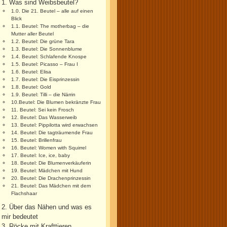
1. Was sind Weibsbeutel?
1.0. Die 21. Beutel – alle auf einen
Blick
1.1. Beutel: The motherbag – die
Mutter aller Beutel
1.2. Beutel: Die grüne Tara
1.3. Beutel: Die Sonnenblume
1.4. Beutel: Schlafende Knospe
1.5. Beutel: Picasso – Frau I
1.6. Beutel: Elisa
1.7. Beutel: Die Eisprinzessin
1.8. Beutel: Gold
1.9. Beutel: Tilli – die Närrin
10.Beutel: Die Blumen bekränzte Frau
11. Beutel: Sei kein Frosch
12. Beutel: Das Wasserweib
13. Beutel: Pippilotta wird erwachsen
14. Beutel: Die tagträumende Frau
15. Beutel: Brillenfrau
16. Beutel: Women with Squirrel
17. Beutel: Ice, ice, baby
18. Beutel: Die Blumenverkäuferin
19. Beutel: Mädchen mit Hund
20. Beutel: Die Drachenprinzessin
21. Beutel: Das Mädchen mit dem
Flachshaar
2. Über das Nähen und was es
mir bedeutet
3. Röcke mit Krafttieren