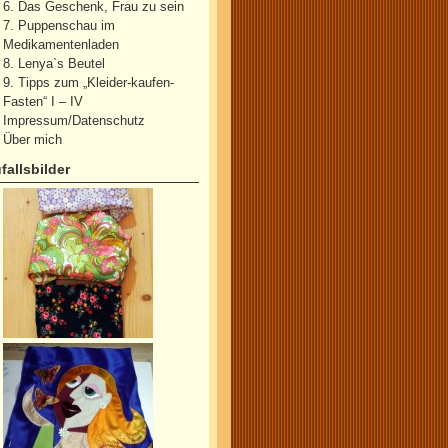
6. Das Geschenk, Frau zu sein
7. Puppenschau im
Medikamentenladen
8. Lenya`s Beutel
9. Tipps zum „Kleider-kaufen-
Fasten“ I – IV
Impressum/Datenschutz
Über mich
fallsbilder