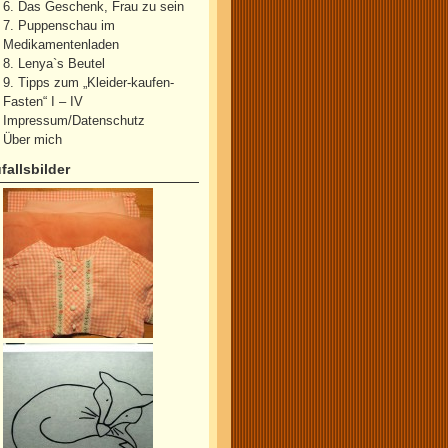
6. Das Geschenk, Frau zu sein
7. Puppenschau im
Medikamentenladen
8. Lenya`s Beutel
9. Tipps zum „Kleider-kaufen-
Fasten“ I – IV
Impressum/Datenschutz
Über mich
fallsbilder