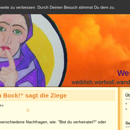
bseite zu verbessen. Durch Deinen Besuch stimmst Du dem zu.
We
n Bock!“ sagt die Ziege
Üb
lke
f verschiedene Nachfragen, wie: "Bist du verheiratet?" oder
Se