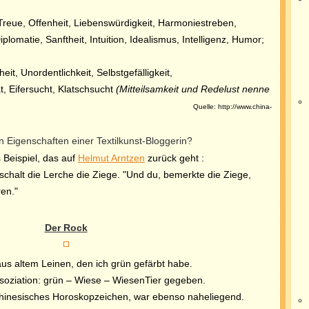
 Treue, Offenheit, Liebenswürdigkeit, Harmoniestreben,
plomatie, Sanftheit, Intuition, Idealismus, Intelligenz, Humor;
it, Unordentlichkeit, Selbstgefälligkeit,
, Eifersucht, Klatschsucht
(Mitteilsamkeit und Redelust nenne
indlichkeit ;
Quelle: http://www.china-
n Eigenschaften einer Textilkunst-Bloggerin?
 Beispiel, das auf
Helmut Arntzen
zurück geht :
chalt die Lerche die Ziege. "Und du, bemerkte die Ziege,
ren."
Der Rock
aus altem Leinen, den ich grün gefärbt habe.
soziation: grün – Wiese – WiesenTier gegeben.
chinesisches Horoskopzeichen, war ebenso naheliegend.