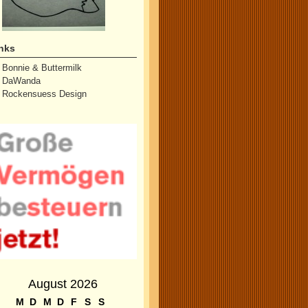
nks
Bonnie & Buttermilk
DaWanda
Rockensuess Design
August 2026
M
D
M
D
F
S
S