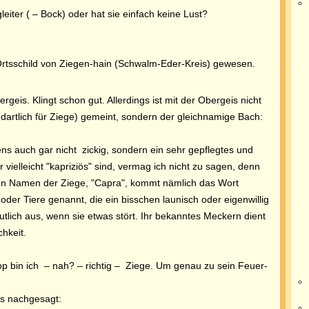
eiter ( – Bock) oder hat sie einfach keine Lust?
Ortsschild von Ziegen-hain (Schwalm-Eder-Kreis) gewesen.
rgeis. Klingt schon gut. Allerdings ist mit der Obergeis nicht
dartlich für Ziege) gemeint, sondern der gleichnamige Bach:
ens auch gar nicht zickig, sondern ein sehr gepflegtes und
ielleicht "kapriziös" sind, vermag ich nicht zu sagen, denn
hen Namen der Ziege, "Capra", kommt nämlich das Wort
der Tiere genannt, die ein bisschen launisch oder eigenwillig
tlich aus, wenn sie etwas stört. Ihr bekanntes Meckern dient
chkeit.
 bin ich – nah? – richtig – Ziege. Um genau zu sein Feuer-
es nachgesagt: