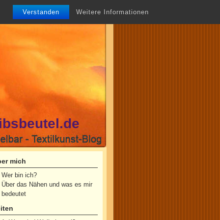
Verstanden
Weitere Informationen
ibsbeutel.de
er mich
Wer bin ich?
Über das Nähen und was es mir
bedeutet
iten