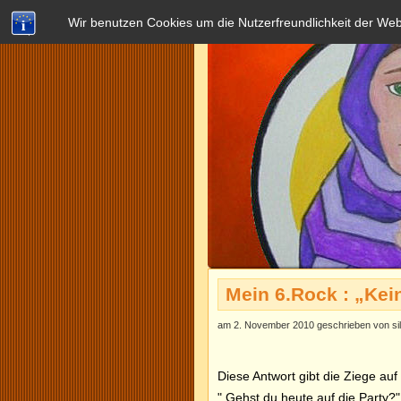
Wir benutzen Cookies um die Nutzerfreundlichkeit der We
Mein 6.Rock : „Kei
am 2. November 2010 geschrieben von si
Diese Antwort gibt die Ziege au
" Gehst du heute auf die Party?"