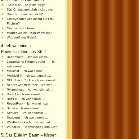
„Kein Bock!“ sagt die Ziege
Das Chamäleon läuft nicht davon
Das Eichhörnchen „rockt“
Ermelyn oder was macht die Frau
Füchsin?
Mein lieber Schwan …
Munter wie ein Fisch im Wasser
Was weiß der Geier?
4. Ich war einmal –
Recyclingideen aus Stoff
Bademantel – Ich war einmal …
Japanischer Knotenbeutel III – Ich
war einmal …
Minikleid – Ich war einmal …
Minikleid II – Ich war einmal ….
NEU: HinduRock – Ich war einmal …
NeuschwansteinRock – Ich war …
Pyjamahose – Ich war einmal …
Rock I – Ich war einmal …
Rock II – Ich war einmal …
RosenRock – Ich war einmal …
Schal – Ich war einmal ….
Schürze – Ich war einmal …
Stulpe(n) – Ich war einmal …
WaldtierRock – Ich war einmal …
Wurfspiel – Recyclingidee aus Stoff
5. Das Eule im Baum – Kissen