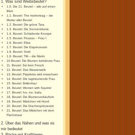
1. Was sind Weibsbeutel?
1.0. Die 21. Beutel – alle auf einen
Blick
1.1. Beutel: The motherbag – die
Mutter aller Beutel
1.2. Beutel: Die grüne Tara
1.3. Beutel: Die Sonnenblume
1.4. Beutel: Schlafende Knospe
1.5. Beutel: Picasso – Frau I
1.6. Beutel: Elisa
1.7. Beutel: Die Eisprinzessin
1.8. Beutel: Gold
1.9. Beutel: Tilli – die Närrin
10.Beutel: Die Blumen bekränzte Frau
11. Beutel: Sei kein Frosch
12. Beutel: Das Wasserweib
13. Beutel: Pippilotta wird erwachsen
14. Beutel: Die tagträumende Frau
15. Beutel: Brillenfrau
16. Beutel: Women with Squirrel
17. Beutel: Ice, ice, baby
18. Beutel: Die Blumenverkäuferin
19. Beutel: Mädchen mit Hund
20. Beutel: Die Drachenprinzessin
21. Beutel: Das Mädchen mit dem
Flachshaar
2. Über das Nähen und was es
mir bedeutet
3. Röcke mit Krafttieren