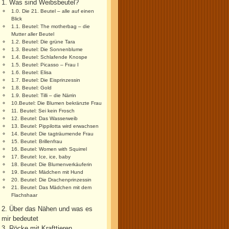
1. Was sind Weibsbeutel?
1.0. Die 21. Beutel – alle auf einen
Blick
1.1. Beutel: The motherbag – die
Mutter aller Beutel
1.2. Beutel: Die grüne Tara
1.3. Beutel: Die Sonnenblume
1.4. Beutel: Schlafende Knospe
1.5. Beutel: Picasso – Frau I
1.6. Beutel: Elisa
1.7. Beutel: Die Eisprinzessin
1.8. Beutel: Gold
1.9. Beutel: Tilli – die Närrin
10.Beutel: Die Blumen bekränzte Frau
11. Beutel: Sei kein Frosch
12. Beutel: Das Wasserweib
13. Beutel: Pippilotta wird erwachsen
14. Beutel: Die tagträumende Frau
15. Beutel: Brillenfrau
16. Beutel: Women with Squirrel
17. Beutel: Ice, ice, baby
18. Beutel: Die Blumenverkäuferin
19. Beutel: Mädchen mit Hund
20. Beutel: Die Drachenprinzessin
21. Beutel: Das Mädchen mit dem
Flachshaar
2. Über das Nähen und was es
mir bedeutet
3. Röcke mit Krafttieren