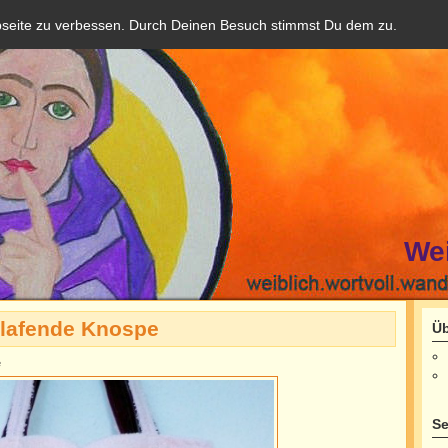
bseite zu verbessen. Durch Deinen Besuch stimmst Du dem zu.
We
hlafende Knospe
Üb
e
Se