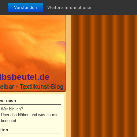
Verstanden
Weitere Informationen
ibsbeutel.de
er mich
Wer bin ich?
Über das Nähen und was es mir
bedeutet
iten