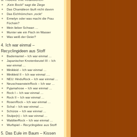
„Kein Bock!“ sagt die Ziege
Das Chamäleon läuft nicht davon
Das Eichhörnchen „rockt“
Ermelyn oder was macht die Frau
Füchsin?
Mein lieber Schwan …
Munter wie ein Fisch im Wasser
Was weiß der Geier?
4. Ich war einmal –
Recyclingideen aus Stoff
Bademantel – Ich war einmal …
Japanischer Knotenbeutel III – Ich
war einmal …
Minikleid – Ich war einmal …
Minikleid II – Ich war einmal ….
NEU: HinduRock – Ich war einmal …
NeuschwansteinRock – Ich war …
Pyjamahose – Ich war einmal …
Rock I – Ich war einmal …
Rock II – Ich war einmal …
RosenRock – Ich war einmal …
Schal – Ich war einmal ….
Schürze – Ich war einmal …
Stulpe(n) – Ich war einmal …
WaldtierRock – Ich war einmal …
Wurfspiel – Recyclingidee aus Stoff
5. Das Eule im Baum – Kissen