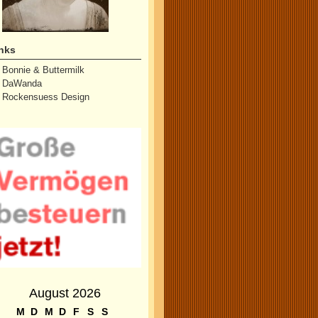
nks
Bonnie & Buttermilk
DaWanda
Rockensuess Design
August 2026
M
D
M
D
F
S
S