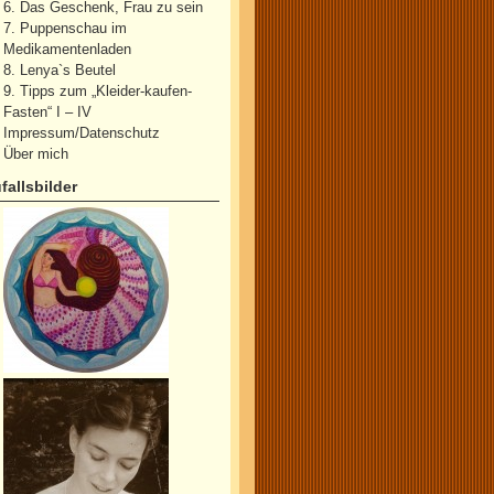
6. Das Geschenk, Frau zu sein
7. Puppenschau im
Medikamentenladen
8. Lenya`s Beutel
9. Tipps zum „Kleider-kaufen-
Fasten“ I – IV
Impressum/Datenschutz
Über mich
fallsbilder