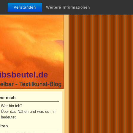
Verstanden
Weitere Informationen
ibsbeutel.de
er mich
Wer bin ich?
Über das Nähen und was es mir
bedeutet
iten