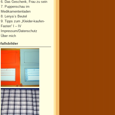
6. Das Geschenk, Frau zu sein
7. Puppenschau im
Medikamentenladen
8. Lenya`s Beutel
9. Tipps zum „Kleider-kaufen-
Fasten“ I – IV
Impressum/Datenschutz
Über mich
fallsbilder