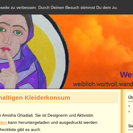
bseite zu verbessen. Durch Deinen Besuch stimmst Du dem zu.
We
haltigen Kleiderkonsum
Üb
 Amisha Ghadiali. Sie ist Designerin und Aktivistin.
eiden
kann heruntergeladen und ausgedruckt werden.
Se
eckliste gibt es auch.