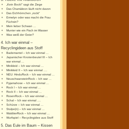
„Kein Bock!“ sagt die Ziege
Das Chamäleon läuft nicht davon
Das Eichhörnchen „rockt“
Ermelyn oder was macht die Frau
Füchsin?
Mein lieber Schwan …
Munter wie ein Fisch im Wasser
Was weiß der Geier?
4. Ich war einmal –
Recyclingideen aus Stoff
Bademantel – Ich war einmal …
Japanischer Knotenbeutel III – Ich
war einmal …
Minikleid – Ich war einmal …
Minikleid II – Ich war einmal ….
NEU: HinduRock – Ich war einmal …
NeuschwansteinRock – Ich war …
Pyjamahose – Ich war einmal …
Rock I – Ich war einmal …
Rock II – Ich war einmal …
RosenRock – Ich war einmal …
Schal – Ich war einmal ….
Schürze – Ich war einmal …
Stulpe(n) – Ich war einmal …
WaldtierRock – Ich war einmal …
Wurfspiel – Recyclingidee aus Stoff
5. Das Eule im Baum – Kissen