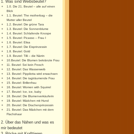
1. Was sind Weibsbeutel?
1.0. Die 21. Beutel – alle auf einen
Blick
1.1. Beutel: The motherbag – die
Mutter aller Beutel
1.2. Beutel: Die grüne Tara
1.3. Beutel: Die Sonnenblume
1.4. Beutel: Schlafende Knospe
1.5. Beutel: Picasso – Frau I
1.6. Beutel: Elisa
1.7. Beutel: Die Eisprinzessin
1.8. Beutel: Gold
1.9. Beutel: Tilli – die Närrin
10.Beutel: Die Blumen bekränzte Frau
11. Beutel: Sei kein Frosch
12. Beutel: Das Wasserweib
13. Beutel: Pippilotta wird erwachsen
14. Beutel: Die tagträumende Frau
15. Beutel: Brillenfrau
16. Beutel: Women with Squirrel
17. Beutel: Ice, ice, baby
18. Beutel: Die Blumenverkäuferin
19. Beutel: Mädchen mit Hund
20. Beutel: Die Drachenprinzessin
21. Beutel: Das Mädchen mit dem
Flachshaar
2. Über das Nähen und was es
mir bedeutet
3. Röcke mit Krafttieren