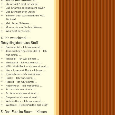
„Kein Bock!“ sagt die Ziege
Das Chamäleon läuft nicht davon
Das Eichhörnchen „rockt“
Ermelyn oder was macht die Frau
Füchsin?
Mein lieber Schwan …
Munter wie ein Fisch im Wasser
Was weiß der Geier?
4. Ich war einmal –
Recyclingideen aus Stoff
Bademantel – Ich war einmal …
Japanischer Knotenbeutel III – Ich
war einmal …
Minikleid – Ich war einmal …
Minikleid II – Ich war einmal ….
NEU: HinduRock – Ich war einmal …
NeuschwansteinRock – Ich war …
Pyjamahose – Ich war einmal …
Rock I – Ich war einmal …
Rock II – Ich war einmal …
RosenRock – Ich war einmal …
Schal – Ich war einmal ….
Schürze – Ich war einmal …
Stulpe(n) – Ich war einmal …
WaldtierRock – Ich war einmal …
Wurfspiel – Recyclingidee aus Stoff
5. Das Eule im Baum – Kissen