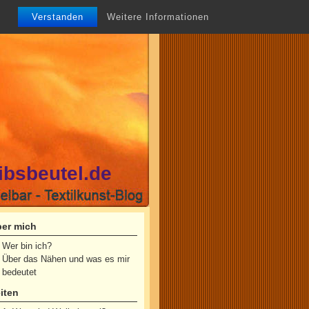
Verstanden
Weitere Informationen
ibsbeutel.de
er mich
Wer bin ich?
Über das Nähen und was es mir
bedeutet
iten