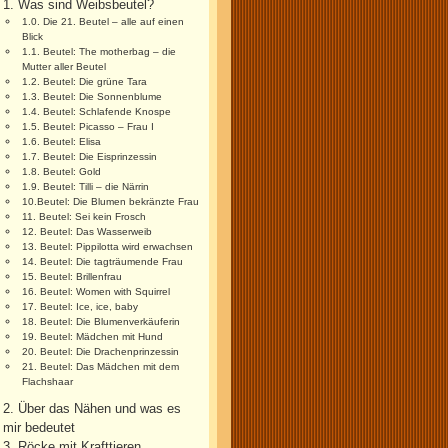
1. Was sind Weibsbeutel?
1.0. Die 21. Beutel – alle auf einen
Blick
1.1. Beutel: The motherbag – die
Mutter aller Beutel
1.2. Beutel: Die grüne Tara
1.3. Beutel: Die Sonnenblume
1.4. Beutel: Schlafende Knospe
1.5. Beutel: Picasso – Frau I
1.6. Beutel: Elisa
1.7. Beutel: Die Eisprinzessin
1.8. Beutel: Gold
1.9. Beutel: Tilli – die Närrin
10.Beutel: Die Blumen bekränzte Frau
11. Beutel: Sei kein Frosch
12. Beutel: Das Wasserweib
13. Beutel: Pippilotta wird erwachsen
14. Beutel: Die tagträumende Frau
15. Beutel: Brillenfrau
16. Beutel: Women with Squirrel
17. Beutel: Ice, ice, baby
18. Beutel: Die Blumenverkäuferin
19. Beutel: Mädchen mit Hund
20. Beutel: Die Drachenprinzessin
21. Beutel: Das Mädchen mit dem
Flachshaar
2. Über das Nähen und was es
mir bedeutet
3. Röcke mit Krafttieren