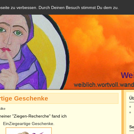
bseite zu verbessen. Durch Deinen Besuch stimmst Du dem zu.
We
rtige Geschenke
Üb
ilke
meiner "Ziegen-Recherche" fand ich
EinZiegeartige Geschenke.
Se