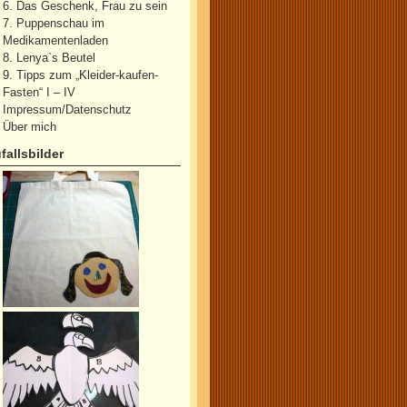
6. Das Geschenk, Frau zu sein
7. Puppenschau im
Medikamentenladen
8. Lenya`s Beutel
9. Tipps zum „Kleider-kaufen-
Fasten“ I – IV
Impressum/Datenschutz
Über mich
fallsbilder