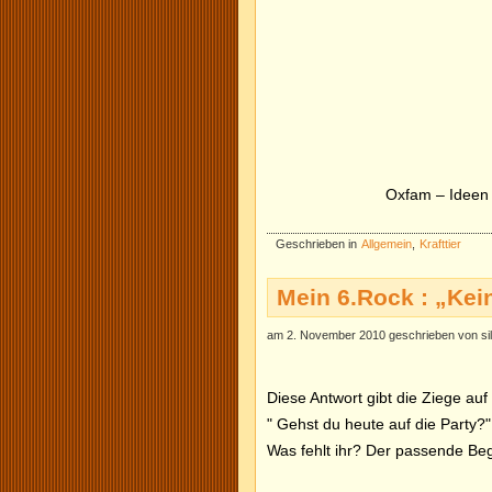
Oxfam – Ideen 
Geschrieben in
Allgemein
,
Krafttier
Mein 6.Rock : „Kei
am 2. November 2010 geschrieben von si
Diese Antwort gibt die Ziege au
" Gehst du heute auf die Party?"
Was fehlt ihr? Der passende Begl