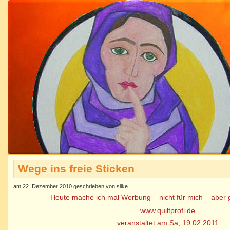
Wege ins freie Sticken
am 22. Dezember 2010 geschrieben von silke
Heute mache ich mal Werbung – nicht für mich – aber 
www.quiltprofi.de
veranstaltet am Sa, 19.02.2011