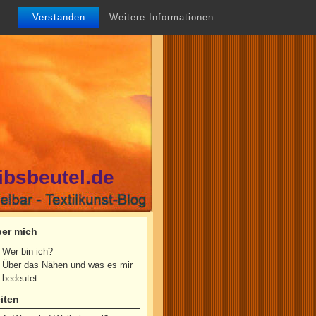
Verstanden
Weitere Informationen
ibsbeutel.de
er mich
Wer bin ich?
Über das Nähen und was es mir
bedeutet
iten