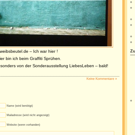
Zu
weibsbeutel.de – Ich war hier !
ier bin ich beim Graffiti Sprühen.
esonders von der Sonderausstellung LiebesLeben – bald!
Keine Kommentare »
Name (wird benötigt)
Mailadresse (wird nicht angezeigt)
Website (wenn vorhanden)