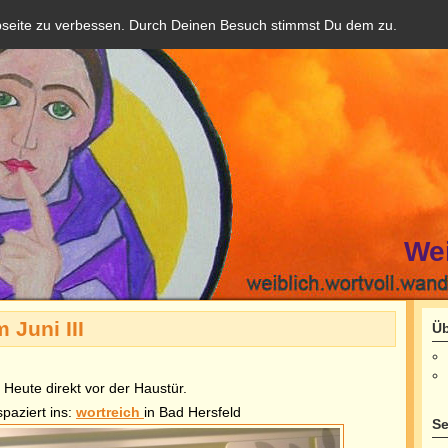
bseite zu verbessen. Durch Deinen Besuch stimmst Du dem zu.
We
 Juni III
Üb
Heute direkt vor der Haustür.
spaziert ins:
wortreich
in Bad Hersfeld
Se