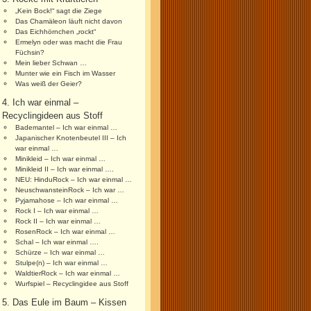
„Kein Bock!“ sagt die Ziege
Das Chamäleon läuft nicht davon
Das Eichhörnchen „rockt“
Ermelyn oder was macht die Frau
Füchsin?
Mein lieber Schwan …
Munter wie ein Fisch im Wasser
Was weiß der Geier?
4. Ich war einmal –
Recyclingideen aus Stoff
Bademantel – Ich war einmal …
Japanischer Knotenbeutel III – Ich
war einmal …
Minikleid – Ich war einmal …
Minikleid II – Ich war einmal ….
NEU: HinduRock – Ich war einmal …
NeuschwansteinRock – Ich war …
Pyjamahose – Ich war einmal …
Rock I – Ich war einmal …
Rock II – Ich war einmal …
RosenRock – Ich war einmal …
Schal – Ich war einmal ….
Schürze – Ich war einmal …
Stulpe(n) – Ich war einmal …
WaldtierRock – Ich war einmal …
Wurfspiel – Recyclingidee aus Stoff
5. Das Eule im Baum – Kissen