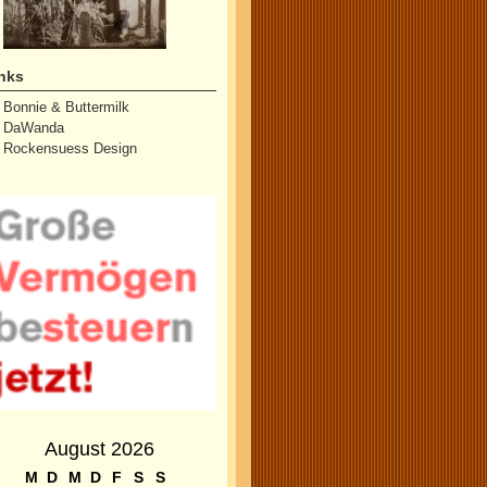
nks
Bonnie & Buttermilk
DaWanda
Rockensuess Design
August 2026
M
D
M
D
F
S
S