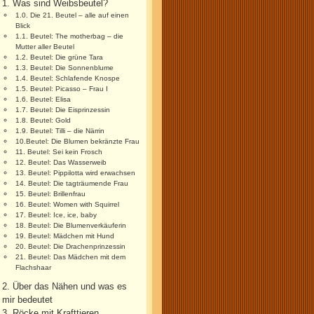
1. Was sind Weibsbeutel?
1.0. Die 21. Beutel – alle auf einen
Blick
1.1. Beutel: The motherbag – die
Mutter aller Beutel
1.2. Beutel: Die grüne Tara
1.3. Beutel: Die Sonnenblume
1.4. Beutel: Schlafende Knospe
1.5. Beutel: Picasso – Frau I
1.6. Beutel: Elisa
1.7. Beutel: Die Eisprinzessin
1.8. Beutel: Gold
1.9. Beutel: Tilli – die Närrin
10.Beutel: Die Blumen bekränzte Frau
11. Beutel: Sei kein Frosch
12. Beutel: Das Wasserweib
13. Beutel: Pippilotta wird erwachsen
14. Beutel: Die tagträumende Frau
15. Beutel: Brillenfrau
16. Beutel: Women with Squirrel
17. Beutel: Ice, ice, baby
18. Beutel: Die Blumenverkäuferin
19. Beutel: Mädchen mit Hund
20. Beutel: Die Drachenprinzessin
21. Beutel: Das Mädchen mit dem
Flachshaar
2. Über das Nähen und was es
mir bedeutet
3. Röcke mit Krafttieren