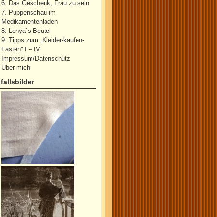
6. Das Geschenk, Frau zu sein
7. Puppenschau im
Medikamentenladen
8. Lenya`s Beutel
9. Tipps zum „Kleider-kaufen-
Fasten“ I – IV
Impressum/Datenschutz
Über mich
fallsbilder